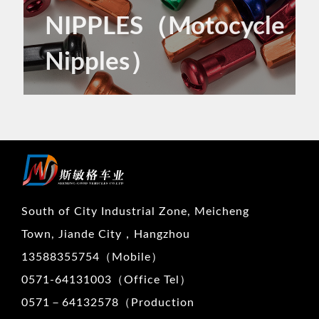
NIPPLES（Motocycle
Nipples）
South of City Industrial Zone, Meicheng
Town, Jiande City，Hangzhou
13588355754（Mobile）
0571-64131003（Office Tel）
0571－64132578（Production