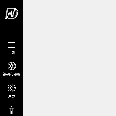
目录
轮辋和轮毂
总成