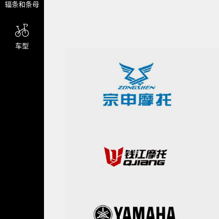
辐条和条母
车型