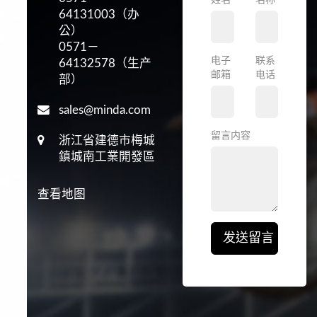
姓名
名称
64131003（办
公）
0571－
电子
联系
64132578（生产
邮箱
电话
部）
sales@minda.com
留言内容
浙江省建德市梅城
鎮城南工業開發區
查看地图
发送留言