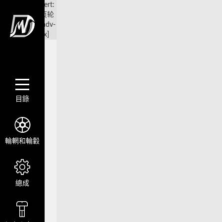
Advert:
首页轮
播 [adv-
idx]
目錄
輪輞和輪轂
總成